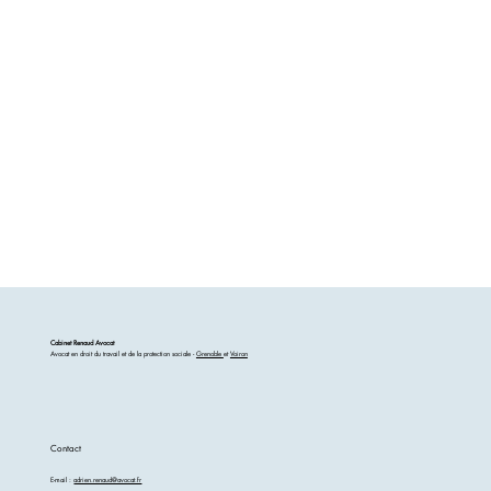
Cabinet Renaud Avocat
Avocat en droit du travail et de la protection sociale -
Grenoble
et
Voiron
Contact
E-mail :
adrien.renaud@avocat.fr