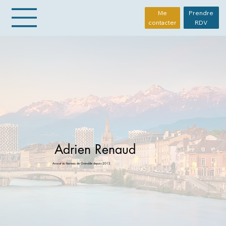
Prendre
Me
RDV
contacter
Adrien Renaud
Avocat au Barreau de Grenoble depuis 2012