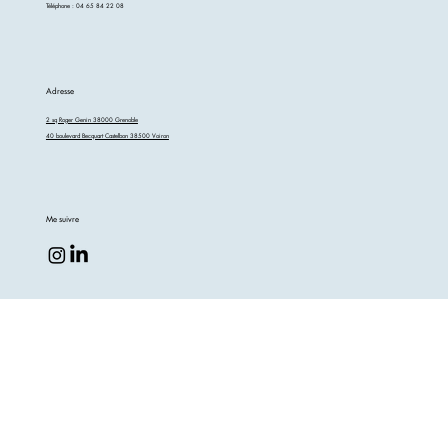
Téléphone : 04 65 84 22 08
Adresse
2 sq Roger Genin 38000 Grenoble
40 boulevard Becquart Castelbon 38500 Voiron
Me suivre
FAQ Droit du travail
FAQ Droit de la protection sociale
©
adrien-renaud-avocat.fr
-
Mentions légales