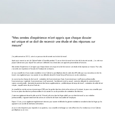
"Mes années d’expérience m’ont appris que chaque dossier
est unique et se doit de recevoir une étude et des réponses sur
mesure"
J’ai prêté serment en 2012, suite à un parcours très tôt orienté vers le droit du travail.
Après avoir exercé au sein du Cabinet Fessler à Grenoble pendant 12 ans en droit du travail et en droit de la sécurité sociale, j’ai créé mon
propre Cabinet avec pour objectif de continuer à défendre mes clients dans une approche personnalisée et humaine.
Mes années d’expérience m’ont appris que chaque dossier est unique et se doit de recevoir une étude et des réponses sur mesure. Pour cela,
j’accorde une importance à l’écoute et à l’analyse de vos besoins.
Je vous conseille lors d’une simple consultation à mon Cabinet ou par téléphone dans le cadre des difficultés que vous rencontrez en droit du
travail, mais également pour vous assister et vous défendre devant le Conseil de prud’hommes en cas de contentieux.
Je couvre tous les champs du droit social : contestation de licenciement pour faute, licenciement pour insuffisance professionnelle,
licenciement pour inaptitude, licenciement pour motif personnel ; harcèlement moral ou sexuel ; exécution déloyale du contrat de travail ;
rupture conventionnelle ; demande de paiement des heures supplémentaires ; problématiques de temps de travail ; contestation de solde de tout
compte ; requalification de prise d’acte etc…
Je conseille les comités sociaux économiques (CSE) pour les guider dans leurs droits et les actions qu’ils mènent. Je peux vous conseiller pour
la mise en place des élections professionnelles et vous assister en cas de procédure de contestation des élections.
J’interviens également devant le pôle social du Tribunal judiciaire dans les litiges relatifs aux accident de travail ou aux maladies
professionnelles, s’agissant notamment des actions en recherche de faute inexcusable de l’employeur.
Depuis 12 ans, je suis également régulièrement intervenu pour assister et défendre les gérants mandataires non-salariés dans les litiges qui les
opposent à une société de distribution alimentaire.
Je suis à votre disposition pour répondre à vos questions, vous conseiller et échanger sur votre affaire lors d’un rendez-vous à mon Cabinet,
par téléphone ou en visio.